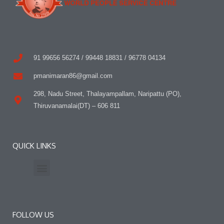
91 99656 56274 / 99448 18831 / 96778 04134
pmanimaran86@gmail.com
298, Nadu Street, Thalayampallam, Naripattu (PO),
Thiruvanamalai(DT) – 606 811
QUICK LINKS
Press Release
Contact Us
FOLLOW US