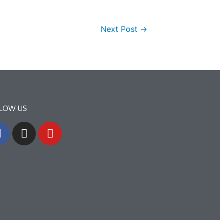
Next Post
→
LOW US