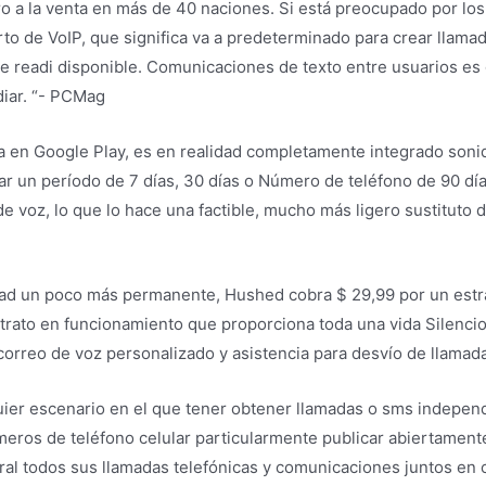
o a la venta en más de 40 naciones. Si está preocupado por los
to de VoIP, que significa va a predeterminado para crear llamad
ue readi disponible. Comunicaciones de texto entre usuarios es 
iar. “- PCMag
a en Google Play, es en realidad completamente integrado sonid
ar un período de 7 días, 30 días o Número de teléfono de 90 d
e voz, lo que lo hace una factible, mucho más ligero sustituto d
vidad un poco más permanente, Hushed cobra $ 29,99 por un est
rato en funcionamiento que proporciona toda una vida Silencio r
rreo de voz personalizado y asistencia para desvío de llamadas
ier escenario en el que tener obtener llamadas o sms indepen
meros de teléfono celular particularmente publicar abiertament
ral todos sus llamadas telefónicas y comunicaciones juntos en 