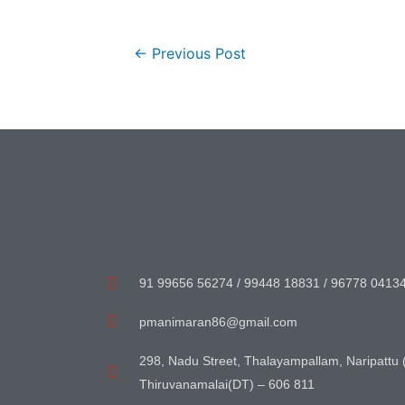
←
Previous Post
91 99656 56274 / 99448 18831 / 96778 0413
pmanimaran86@gmail.com
298, Nadu Street, Thalayampallam, Naripattu 
Thiruvanamalai(DT) – 606 811