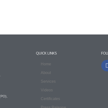
QUICK LINKS
FOL
Home
About
4
Services
Videos
(PO),
Certificates
Press Release